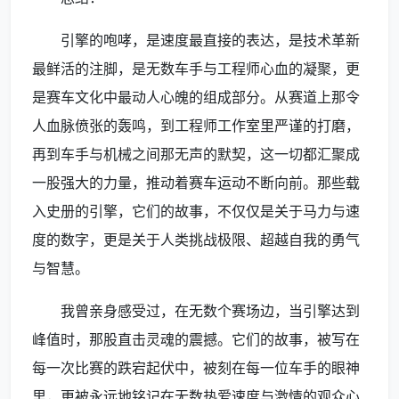
引擎的咆哮，是速度最直接的表达，是技术革新
最鲜活的注脚，是无数车手与工程师心血的凝聚，更
是赛车文化中最动人心魄的组成部分。从赛道上那令
人血脉偾张的轰鸣，到工程师工作室里严谨的打磨，
再到车手与机械之间那无声的默契，这一切都汇聚成
一股强大的力量，推动着赛车运动不断向前。那些载
入史册的引擎，它们的故事，不仅仅是关于马力与速
度的数字，更是关于人类挑战极限、超越自我的勇气
与智慧。
我曾亲身感受过，在无数个赛场边，当引擎达到
峰值时，那股直击灵魂的震撼。它们的故事，被写在
每一次比赛的跌宕起伏中，被刻在每一位车手的眼神
里，更被永远地铭记在无数热爱速度与激情的观众心