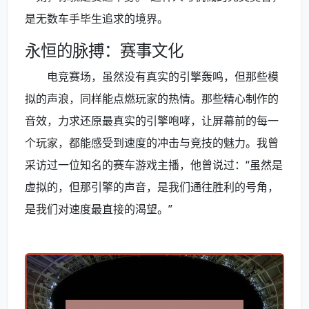
是无数车手毕生追求的境界。
永恒的脉搏：赛事文化
电竞赛场，虽然没有真实的引擎轰鸣，但那些模
拟的声浪，同样能点燃玩家的热情。那些精心制作的
音效，力求还原最真实的引擎咆哮，让屏幕前的每一
个玩家，都能感受到速度的冲击与竞技的魅力。我曾
采访过一位知名的赛车游戏主播，他曾说过：“虽然是
虚拟的，但那引擎的声音，是我们通往胜利的号角，
是我们对速度最直接的渴望。”