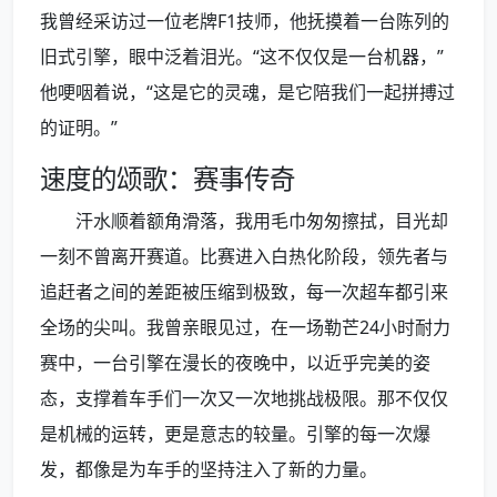
我曾经采访过一位老牌F1技师，他抚摸着一台陈列的
旧式引擎，眼中泛着泪光。“这不仅仅是一台机器，”
他哽咽着说，“这是它的灵魂，是它陪我们一起拼搏过
的证明。”
速度的颂歌：赛事传奇
汗水顺着额角滑落，我用毛巾匆匆擦拭，目光却
一刻不曾离开赛道。比赛进入白热化阶段，领先者与
追赶者之间的差距被压缩到极致，每一次超车都引来
全场的尖叫。我曾亲眼见过，在一场勒芒24小时耐力
赛中，一台引擎在漫长的夜晚中，以近乎完美的姿
态，支撑着车手们一次又一次地挑战极限。那不仅仅
是机械的运转，更是意志的较量。引擎的每一次爆
发，都像是为车手的坚持注入了新的力量。