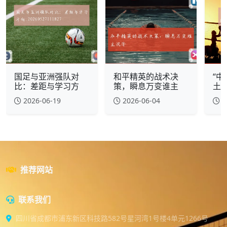
国足与亚洲强队对
和平精英的战术决
“中
比：差距与学习方
策，瞬息万变谁主
土
2026-06-19
2026-06-04
2
推荐网站
联系我们
四川省成都市浦东新区科技路582号星河湾1号楼4单元1266号