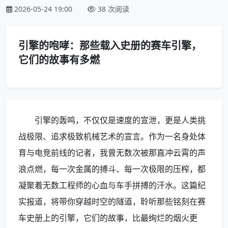
2026-05-24 19:00
38 次阅读
引擎的咆哮：那些载入史册的赛车引擎，
它们的故事有多燃
引擎的轰鸣，不仅仅是速度的宣泄，更是人类挑
战极限、追求极致机械艺术的宣言。作为一名身处体
育与电竞前线的记者，我曾无数次被那直冲云霄的声
浪点燃，每一次金属的搏斗、每一次极限的压榨，都
凝聚着无数工程师的心血与车手拼搏的汗水。这篇纪
实报道，将带你穿越时空的隧道，聆听那些铭刻在赛
车史册上的引擎，它们的故事，比最绚烂的烟火更