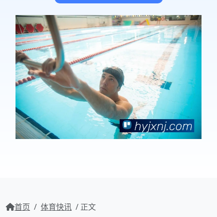
首页
/
体育快讯
/ 正文