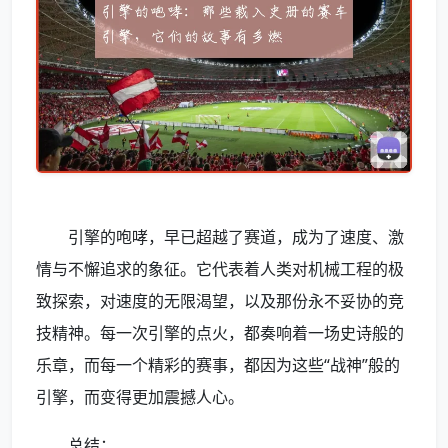
引擎的咆哮，早已超越了赛道，成为了速度、激
情与不懈追求的象征。它代表着人类对机械工程的极
致探索，对速度的无限渴望，以及那份永不妥协的竞
技精神。每一次引擎的点火，都奏响着一场史诗般的
乐章，而每一个精彩的赛事，都因为这些“战神”般的
引擎，而变得更加震撼人心。
总结：