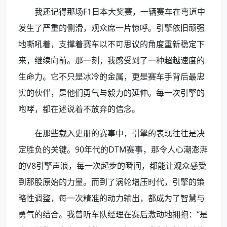
我还记得那场F1日本大奖赛，一辆赛车在弯道中
发生了严重的侧滑，观众席一片惊呼。引擎依旧顽强
地嘶吼着，支撑着赛车以不可思议的角度重新稳定下
来，继续向前。那一刻，我感受到了一种超越速度的
生命力。它不只是冰冷的金属，更是赛车手背后最忠
实的伙伴，是他们勇气与毅力的延伸。每一次引擎的
咆哮，都在述说着不放弃的信念。
在那些载入史册的赛事中，引擎的表现往往是决
定胜负的关键。90年代的DTM赛事，那令人心潮澎湃
的V8引擎声浪，每一次起步的瞬间，都能让观众感受
到那股原始的力量。而到了涡轮增压时代，引擎的策
略性调整，每一次精准的动力输出，都成为了智慧与
勇气的结合。我曾听车队经理在赛后激动地拥抱：“是