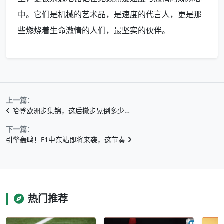
中。它们是机械的艺术品，是速度的代言人，更是那
些燃烧着生命激情的人们，最坚实的伙伴。
上一篇：
哈登欧洲步集锦，这后撤步晃倒多少…
下一篇：
引擎轰鸣！F1中东站即将来袭，这节奏
热门推荐