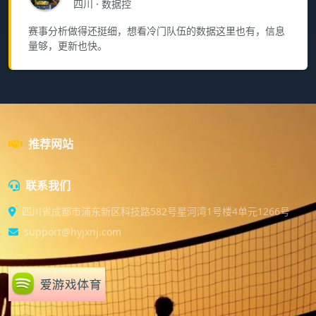
四川 · 数据控
赛事分析做得还挺细，想看冷门队伍的数据这里也有，信息
量够，更新也快。
推荐网站
联系我们
四川省成都市浦东新区科技路582号星河湾1号楼4单元1266号
support@hyjxnj.com