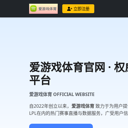
立即注册
爱游戏体育
官网 · 
平台
爱游戏体育 OFFICIAL WEBSITE
自2022年创立以来，
爱游戏体育
致力于为用户提
LPL在内的热门赛事直播与数据服务，广受用户