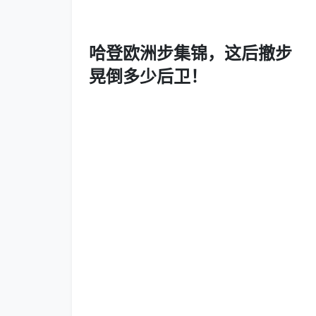
哈登欧洲步集锦，这后撤步
晃倒多少后卫！