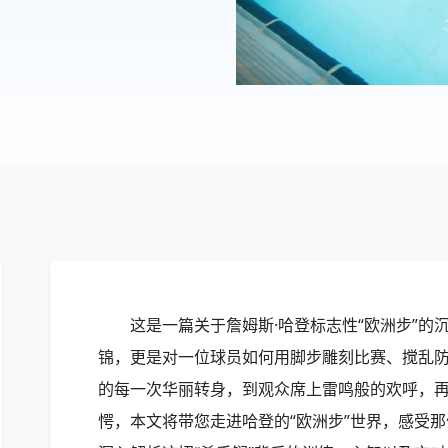
这是一篇关于詹姆斯·哈登标志性“欧洲步”
锦，更是对一位球员如何用脚步雕刻比赛、搅乱
的每一次华丽转身，到观众席上雷鸣般的欢呼，
愕，本文将带您走进哈登的“欧洲步”世界，感受