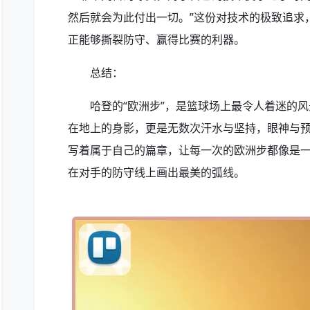
然后就会为此付出一切。”这份对技术的极致追求
正能够撕裂防守、赢得比赛的利器。
总结：
哈登的“欧洲步”，是篮球场上最令人着迷的
在地上的身影，更是无数次汗水与坚持，眼神与
写着属于自己的篇章，让每一次的欧洲步都像是
在对手的防守线上画出最美的弧线。