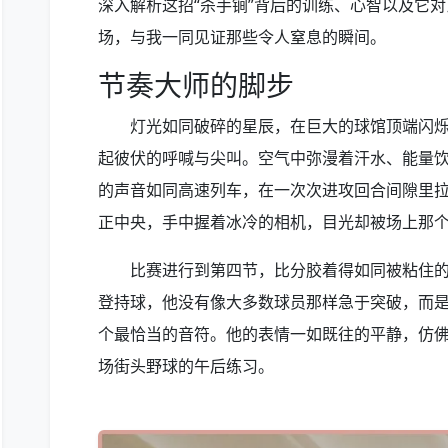
深入解析这招“杀手锏”背后的训练、心智以及它
场，与我一同见证那些令人窒息的瞬间。
节奏大师的脚步
灯光如同破碎的星辰，在巨大的球馆顶端闪
起彼伏的呼喊与尖叫。空气中弥漫着汗水、能量饮
的声音如同高速列车，在一次次进攻回合间隙里
正中央，手中握着冰冷的相机，目光却被场上那个
比赛进行到第四节，比分胶着得如同被粘住
登持球，他没有像大多数球员那样急于突破，而
个最恰当的音符。他的表情一如既往的平静，仿
场街头野球的午后练习。