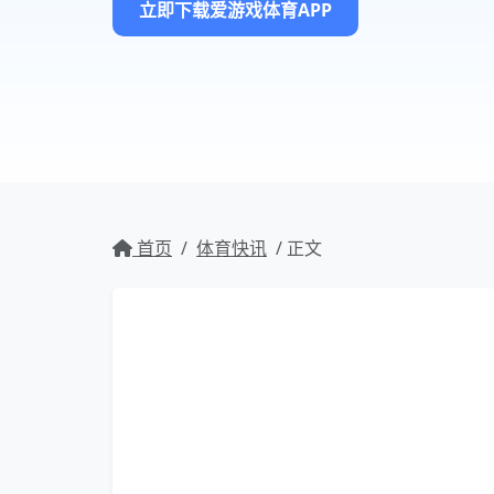
立即下载爱游戏体育APP
首页
/
体育快讯
/ 正文