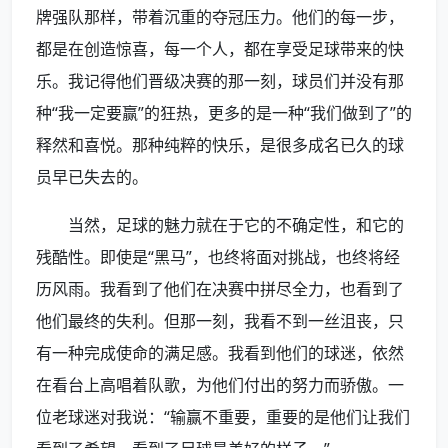
牌强队那样，带着沉重的夺冠压力。他们的每一步，
都是在创造惊喜，每一个人，都在享受足球带来的快
乐。我记得他们晋级决赛的那一刻，球员们并没有那
种“我一定要赢”的狂热，更多的是一种“我们做到了”的
释然和喜悦。那种纯粹的快乐，是很多成名已久的球
员早已失去的。
当然，足球的魅力就在于它的不确定性，和它的
残酷性。即使是“黑马”，也终将面对挑战，也终将经
历风雨。我看到了他们在决赛中拼尽全力，也看到了
他们最终的失利。但那一刻，我看不到一丝沮丧，只
有一种完成使命的满足感。我看到他们的球迷，依然
在看台上高唱着队歌，为他们付出的努力而骄傲。一
位老球迷对我说：“输赢不重要，重要的是他们让我们