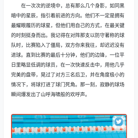
在一次次的逆境中，总有那么几个身影，如同黑
暗中的星辰，指引着前进的方向。他们不一定是拥有
最耀眼履历的球星，但他们用自己的方式，在最关键
的时刻挺身而出。我记得在对阵那支以防守著称的球
队时，比赛陷入了僵局，双方你来我往，却迟迟没有
进球。直到比赛的最后十分钟，他们的边锋，一位平
日里略显低调的球员，在一次快速反击中，用他几乎
完美的盘带，晃过了对方三名后卫，并在角度极小的
情况下，将球打进了球门死角。那一刻，寂静的球场
瞬间爆发出了山呼海啸般的欢呼声。