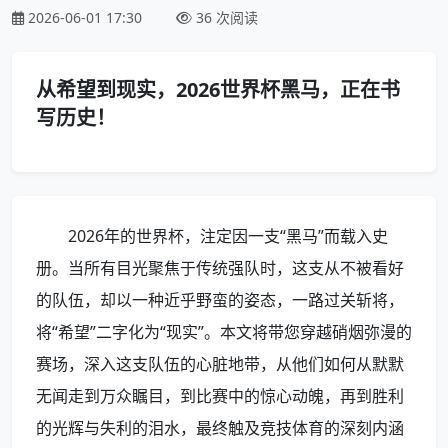
2026-06-01 17:30
36 次阅读
从希望到现实，2026世界杯黑马，正在书
写历史！
2026年的世界杯，注定因一支“黑马”而载入史
册。当所有目光聚焦于传统强队时，这支从不被看好
的队伍，却以一种近乎野蛮的姿态，一路过关斩将，
将“希望”二字化为“现实”。本文将带您穿越硝烟弥漫的
赛场，深入这支队伍的心脏地带，从他们如何从默默
无闻走到万众瞩目，到比赛中的惊心动魄，再到胜利
的光辉与失利的泪水，最终触及竞技体育的深刻内涵