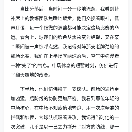
当比分落后，当时间一分一秒地流逝，我看到替
补席上的教练团队焦躁地踱步，他们交换着眼神，低
声耳语，每一个细微的调整都可能决定这场比赛的命
运。看台上，球迷们的脸色从焦急变为绝望，又在某
个瞬间被一声惊呼点燃。我记得对阵那支老牌劲旅的
那场比赛，我们在上半场就两球落后，空气中弥漫着
一种“完了”的气息。中场休息的短暂时刻，仿佛进行
了翻天覆地的改变。
下半场，他们仿佛换了一支球队。前场的逼抢更
加凶猛，后防线的协防更加严密。我看到那位年轻的
中场核心，在中场不知疲倦地奔跑，用一次次精准的
拦截和妙传，为球队梳理着进攻。我记得当时他的一
次突破，几乎是以一己之力撕开了对方的防线，那一