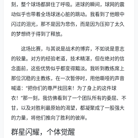
刻，整个球场都屏住了呼吸。进球的瞬间，球网的震
动似乎也带着全场球迷心脏的跳动。我看到了他眼中
闪过的泪光，那不是因为悲伤，而是因为压抑了太久
的梦想终于得到了释放。
这场比赛，与其说是战术的博弈，不如说是意志
的较量。对方的经验老道，技术精湛，但在绝对的信
念面前，这些优势似乎都变得黯淡。我听到教练席上
那位沉稳的主教练，在一次暂停时，用他嘶哑的声音
喊道：“把你们的尊严找回来！为了身上的这件球
衣！”那一刻，我仿佛看到了一个团队所有的委屈、不
甘，以及对胜利最原始的渴望，都凝聚成了一股强大
的力量，将他们推向了胜利的彼岸。
群星闪耀，个体觉醒