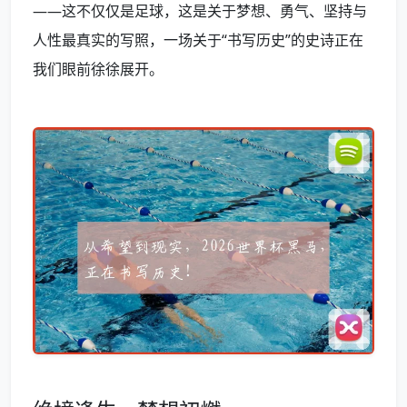
——这不仅仅是足球，这是关于梦想、勇气、坚持与
人性最真实的写照，一场关于“书写历史”的史诗正在
我们眼前徐徐展开。