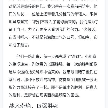
对足球最纯粹的信仰。我记得在一次赛前采访中，他
们的队长，一位脸上还带着几分稚气的年轻人，眼神
却异常坚定：“我们不是为了输球而来的，我们是为了
证明自己，为了让更多人看到我们的努力。”这句话，
在当时听来，不过是句激励士气的口号，但如今，它
却成了预言。
他们一路走来，每一步都充满了“奇迹”。小组赛
的绝境逢生，淘汰赛的以弱胜强，每一次的胜利都像
是从命运的指尖缝隙中偷来的。我亲眼目睹了他们在
落后时，那种不放弃的精神，仿佛整个团队被一股无
形的力量连接在了一起。那不是战术的胜利，是意志
的胜利，是梦想在现实面前最顽强的回击。
战术奇绝，以弱胜强