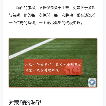
梅西的旅程，不仅仅是关于比赛，更是关于梦想
与希望。他的每一次传球、每一次跑动，都在述说着
一个传奇的延续，一个无尽渴望的终极追逐。
对荣耀的渴望