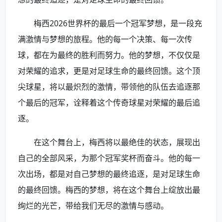
梅西2026世界杯的最后一个冠军梦想，是一段充
满激情与梦想的旅程。他的每一个决策、每一次传
球，都在为最终的胜利而努力。他的梦想，不仅仅是
对荣耀的追求，更是对足球生命的最终回馈。这个顶
尖球星，将以最炽烈的激情，带领他的队伍去追逐那
个最后的冠军，诠释着这个传奇球星对荣耀的最后追
逐。
在这个舞台上，梅西将以最绝佳的状态，展现出
自己的全部风采，为那个冠军奖杯而奋斗。他的每一
次出场，都是对自己梦想的最终追逐，是对足球生命
的最终回馈。梅西的梦想，将在这个舞台上绽放出最
绚烂的光芒，带给我们无尽的激情与感动。